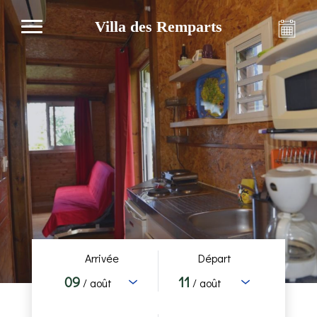
Villa des Remparts
Arrivée
Départ
09
11
/ août
/ août