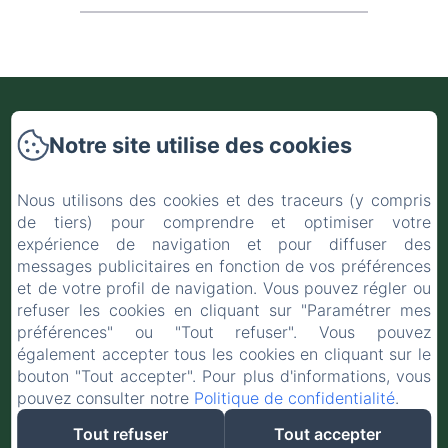
Notre site utilise des cookies
25 bis Rue des Remparts, Sainte-Marie
Nous utilisons des cookies et des traceurs (y compris
Téléphone: 06 93 20 45 18 / 0262614311
de tiers) pour comprendre et optimiser votre
villadesremparts@gmail.com
expérience de navigation et pour diffuser des
messages publicitaires en fonction de vos préférences
et de votre profil de navigation. Vous pouvez régler ou
Accueil
refuser les cookies en cliquant sur "Paramétrer mes
Chambres
préférences" ou "Tout refuser". Vous pouvez
également accepter tous les cookies en cliquant sur le
Contact
bouton "Tout accepter". Pour plus d'informations, vous
pouvez consulter notre
Politique de confidentialité
.
Tout refuser
Tout accepter